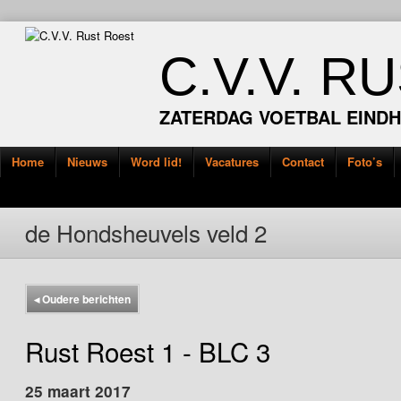
C.V.V. R
ZATERDAG VOETBAL EIND
Home
Nieuws
Word lid!
Vacatures
Contact
Foto’s
de Hondsheuvels veld 2
◂
Oudere berichten
Rust Roest 1 - BLC 3
25 maart 2017