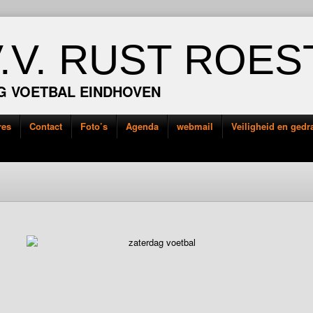
V.V. RUST ROES
G VOETBAL EINDHOVEN
res
Contact
Foto’s
Agenda
webmail
Veiligheid en ged