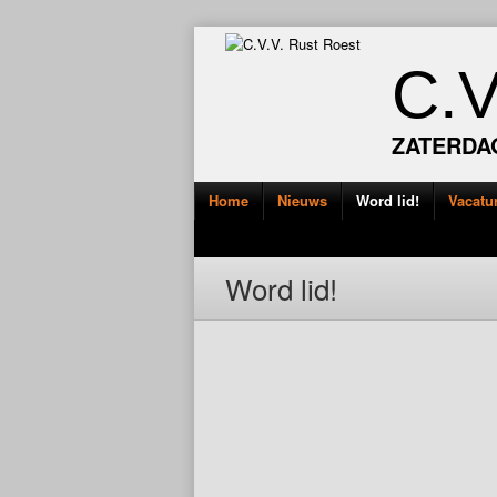
C.
ZATERDA
Home
Nieuws
Word lid!
Vacatu
Word lid!