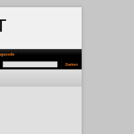
T
ragscode