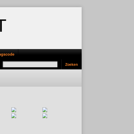
T
ragscode