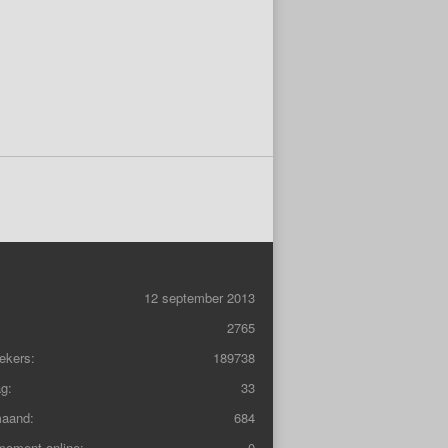
12 september 2013
2765
ekers:
189738
g:
33
maand:
684
moment online:
0