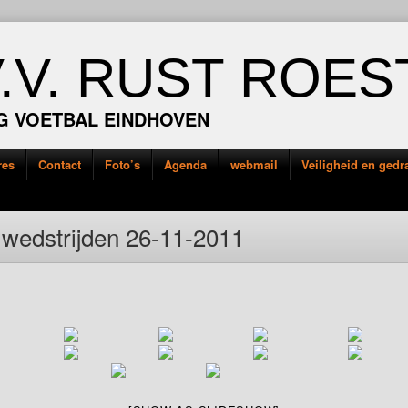
V.V. RUST ROES
G VOETBAL EINDHOVEN
res
Contact
Foto’s
Agenda
webmail
Veiligheid en ged
 wedstrijden 26-11-2011