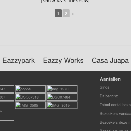
[SHOW AS SLIDESHOW]
1
2
►
Eazzypark
Eazzy Works
Casa Juapa
Aantallen
Sinds:
Dit bericht:
Totaal aantal bezo
Bezoekers vandaa
Bezoekers deze 
Bezoekers op dit 