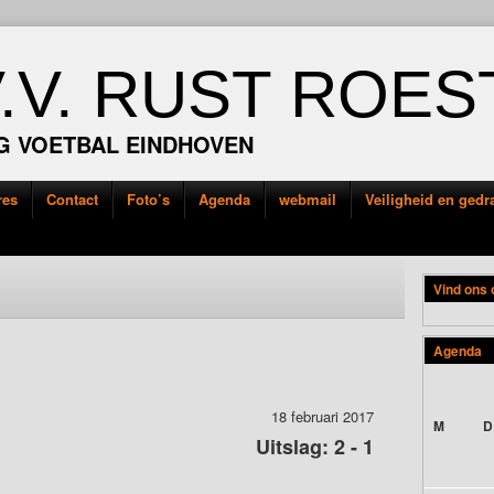
V.V. RUST ROES
G VOETBAL EINDHOVEN
res
Contact
Foto’s
Agenda
webmail
Veiligheid en ged
Vind ons
Agenda
18 februari 2017
M
D
Uitslag: 2 - 1