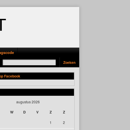
T
ragscode
 op Facebook
augustus 2026
W
D
V
Z
Z
1
2