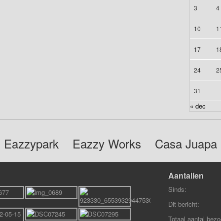
3
4
10
1
17
1
24
2
31
« dec
Eazzypark
Eazzy Works
Casa Juapa
Aantallen
Sinds:
Dit bericht:
Totaal aantal bezo