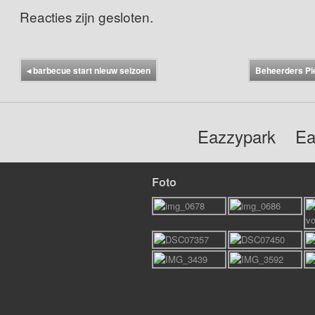
Reacties zijn gesloten.
◂
barbecue start nieuw seizoen
Beheerders Pie
Eazzypark
Ea
Foto