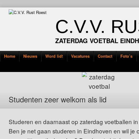
C.V.V. R
ZATERDAG VOETBAL EIND
Home
Nieuws
Word lid!
Vacatures
Contact
Foto’s
Studenten zeer welkom als lid
Studeren en daarnaast op zaterdag voetballen i
Ben je net gaan studeren in Eindhoven en wil je 