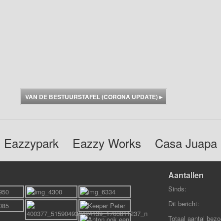
VAN DE BESTUURSTAFEL (CORONA UPDATE)
▸
Eazzypark
Eazzy Works
Casa Juapa
Aantallen
Sinds:
Dit bericht:
Totaal aantal bezo