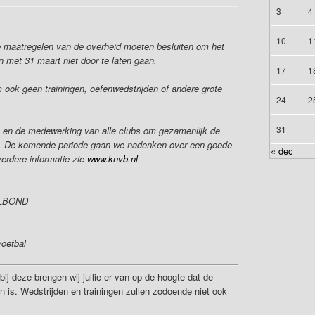
3
4
10
1
 maatregelen van de overheid moeten besluiten om het
n met 31 maart niet door te laten gaan.
17
1
 ook geen trainingen, oefenwedstrijden of andere grote
24
2
31
it en de medewerking van alle clubs om gezamenlijk de
en. De komende periode gaan we nadenken over een goede
« dec
erdere informatie zie
www.knvb.nl
LBOND
voetbal
 bij deze brengen wij jullie er van op de hoogte dat de
n is. Wedstrijden en trainingen zullen zodoende niet ook