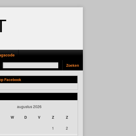
T
ragscode
 op Facebook
augustus 2026
W
D
V
Z
Z
1
2