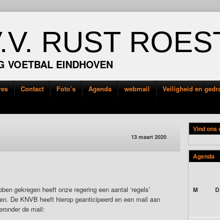
V.V. RUST ROES
G VOETBAL EINDHOVEN
res
Contact
Foto’s
Agenda
webmail
Veiligheid en ged
Vind ons
13 maart 2020
Agenda
ebben gekregen heeft onze regering een aantal ‘regels’
M
D
en. De KNVB heeft hierop geanticipeerd en een mail aan
eronder de mail: