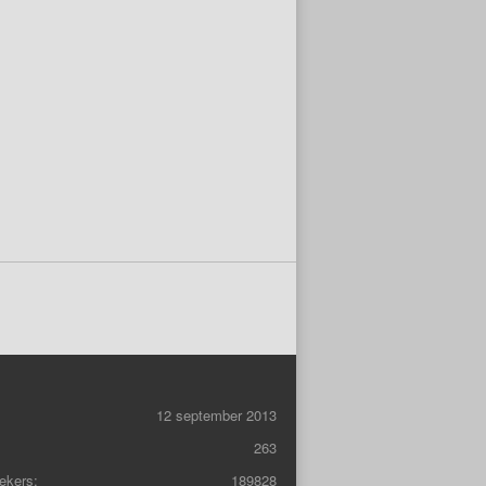
12 september 2013
263
ekers:
189828