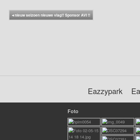
◂
nieuw seizoen nieuwe vlag!! Sponsor AVI !!
Eazzypark
Ea
Foto