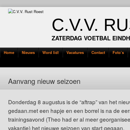
C.V.V. R
ZATERDAG VOETBAL EIND
Home
Nieuws
Word lid!
Vacatures
Contact
Foto’s
Aanvang nieuw seizoen
Donderdag 8 augustus is de “aftrap” van het nie
gedaan.met een hapje en een borrel is na de eerst
trainingsavond (Theo had er al meer georganisee
vakantie) het nieuwe seizoen van start gegaan.