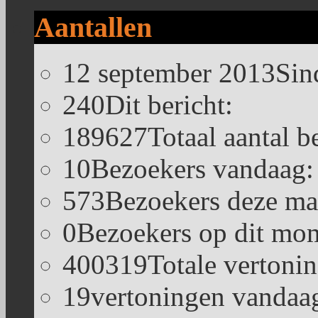
Aantallen
12 september 2013
Sin
240
Dit bericht:
189627
Totaal aantal b
10
Bezoekers vandaag:
573
Bezoekers deze ma
0
Bezoekers op dit mom
400319
Totale vertoni
19
vertoningen vandaa