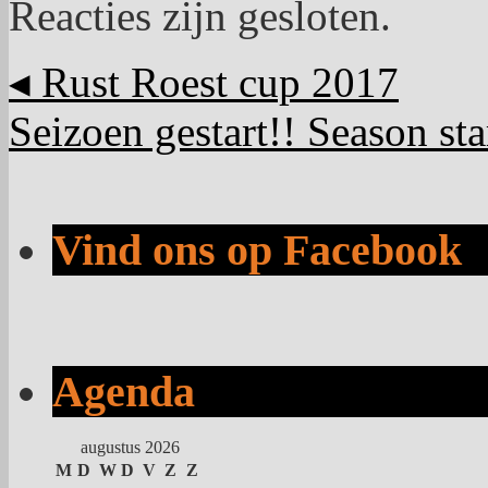
Reacties zijn gesloten.
◂
Rust Roest cup 2017
Seizoen gestart!! Season sta
Vind ons op Facebook
Agenda
augustus 2026
M
D
W
D
V
Z
Z