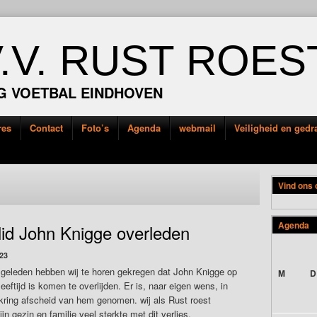
V.V. RUST ROES
G VOETBAL EINDHOVEN
res
Contact
Foto’s
Agenda
webmail
Veiligheid en ged
Vind ons
Agenda
lid John Knigge overleden
23
d geleden hebben wij te horen gekregen dat John Knigge op
M
D
leeftijd is komen te overlijden. Er is, naar eigen wens, in
kring afscheid van hem genomen. wij als Rust roest
jn gezin en familie veel sterkte met dit verlies.