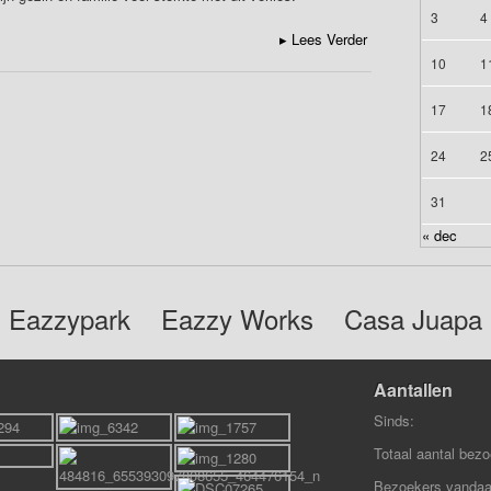
3
4
▸
Lees Verder
10
1
17
1
24
2
31
« dec
Eazzypark
Eazzy Works
Casa Juapa
Aantallen
Sinds:
Totaal aantal bezo
Bezoekers vandaa