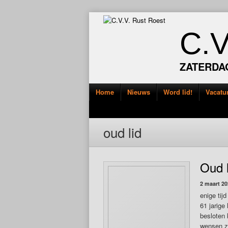
C.
ZATERDA
Home
Nieuws
Word lid!
Vacatu
oud lid
Oud 
2 maart 20
enige tij
61 jarige 
besloten 
wensen zi