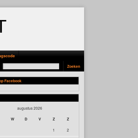
T
ragscode
 op Facebook
augustus 2026
W
D
V
Z
Z
1
2