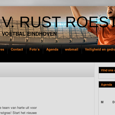
.V. RUST ROES
 VOETBAL EINDHOVEN
res
Contact
Foto’s
Agenda
webmail
Veiligheid en ged
Vind ons
Agenda
M
D
je team van harte uit voor
stgras! Start het nieuwe