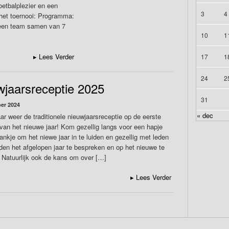
oetbalplezier en een
3
4
 het toernooi: Programma:
 een team samen van 7
10
1
▸
Lees Verder
17
1
24
2
wjaarsreceptie 2025
31
er 2024
« dec
aar weer de traditionele nieuwjaarsreceptie op de eerste
van het nieuwe jaar! Kom gezellig langs voor een hapje
ankje om het niewe jaar in te luiden en gezellig met leden
den het afgelopen jaar te bespreken en op het nieuwe te
 Natuurlijk ook de kans om over […]
▸
Lees Verder