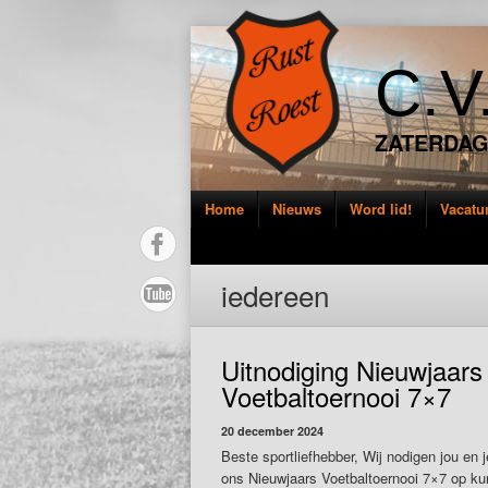
C.V
ZATERDAG
Home
Nieuws
Word lid!
Vacatu
iedereen
Uitnodiging Nieuwjaars
Voetbaltoernooi 7×7
20 december 2024
Beste sportliefhebber, Wij nodigen jou en 
ons Nieuwjaars Voetbaltoernooi 7×7 op kun