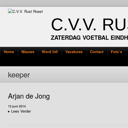
C.V.V. R
ZATERDAG VOETBAL EIND
Home
Nieuws
Word lid!
Vacatures
Contact
Foto’s
keeper
Arjan de Jong
13 juni 2014
▸
Lees Verder