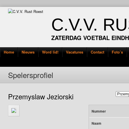
C.V.V. R
ZATERDAG VOETBAL EIND
Home
Nieuws
Word lid!
Vacatures
Contact
Foto’s
Spelersprofiel
Przemyslaw Jeziorski
Nummer
Naam