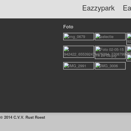
Eazzypark
Ea
Foto
© 2014 C.V.V. Rust Roest