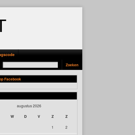
T
ragscode
 op Facebook
augustus 2026
W
D
V
Z
Z
1
2