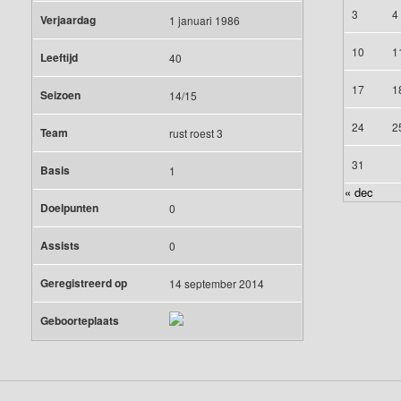
3
4
Verjaardag
1 januari 1986
10
1
Leeftijd
40
17
1
Seizoen
14/15
24
2
Team
rust roest 3
31
Basis
1
« dec
Doelpunten
0
Assists
0
Geregistreerd op
14 september 2014
Geboorteplaats