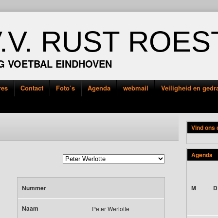
V.V. RUST ROES
G VOETBAL EINDHOVEN
res
Contact
Foto’s
Agenda
webmail
Veiligheid en ged
Vind ons
Agenda
Nummer
M
D
Naam
Peter Werlotte