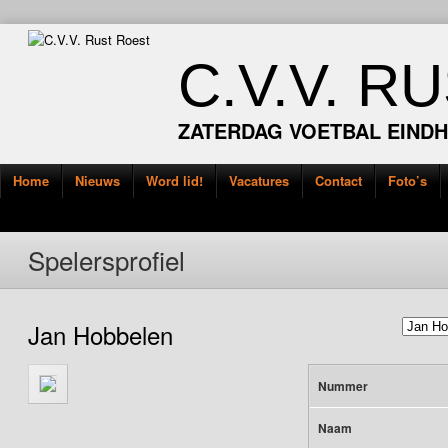
C.V.V. R
ZATERDAG VOETBAL EIND
Home
Nieuws
Word lid!
Vacatures
Contact
Foto’s
Spelersprofiel
Jan Hobbelen
Nummer
Naam