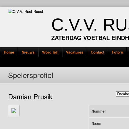
C.V.V. R
ZATERDAG VOETBAL EIND
Home
Nieuws
Word lid!
Vacatures
Contact
Foto’s
Spelersprofiel
Damian Prusik
Nummer
Naam