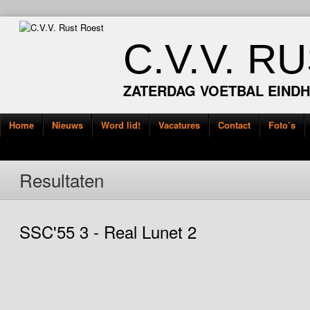
C.V.V. R
ZATERDAG VOETBAL EIND
Home
Nieuws
Word lid!
Vacatures
Contact
Foto’s
Resultaten
SSC'55 3 - Real Lunet 2