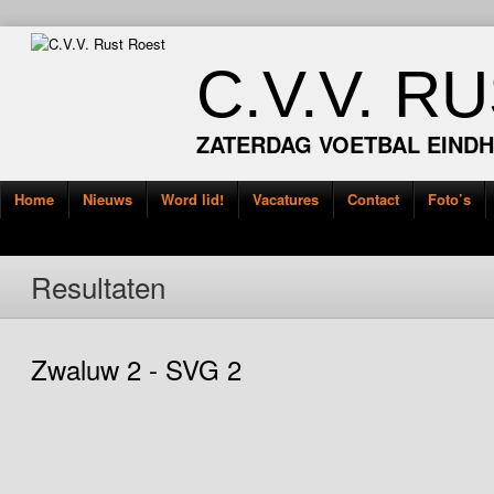
C.V.V. R
ZATERDAG VOETBAL EIND
Home
Nieuws
Word lid!
Vacatures
Contact
Foto’s
Resultaten
Zwaluw 2 - SVG 2