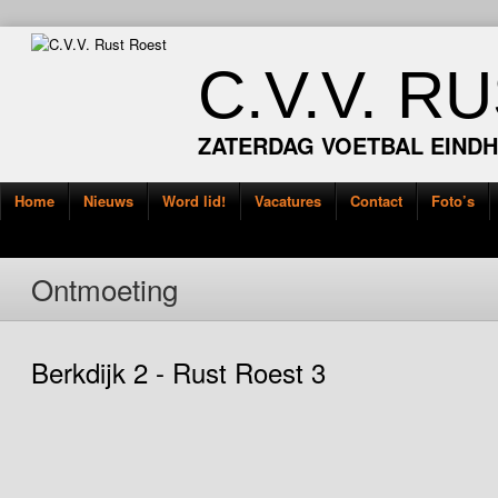
C.V.V. R
ZATERDAG VOETBAL EIND
Home
Nieuws
Word lid!
Vacatures
Contact
Foto’s
Ontmoeting
Berkdijk 2 - Rust Roest 3