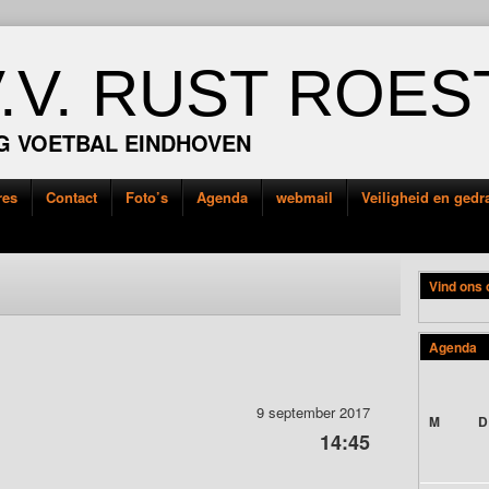
V.V. RUST ROES
G VOETBAL EINDHOVEN
res
Contact
Foto’s
Agenda
webmail
Veiligheid en ged
Vind ons
Agenda
9 september 2017
M
D
14:45