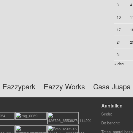
3
4
10
1
17
1
24
2
31
« dec
Eazzypark
Eazzy Works
Casa Juapa
Aantallen
Sinds:
Dit bericht:
Totaal aantal bezo