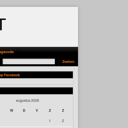
T
ragscode
 op Facebook
augustus 2026
W
D
V
Z
Z
1
2