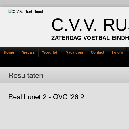
C.V.V. R
ZATERDAG VOETBAL EIND
Home
Nieuws
Word lid!
Vacatures
Contact
Foto’s
Resultaten
Real Lunet 2 - OVC '26 2