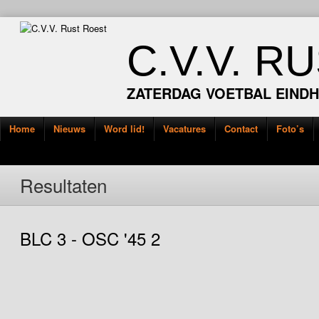
C.V.V. R
ZATERDAG VOETBAL EIND
Home
Nieuws
Word lid!
Vacatures
Contact
Foto’s
Resultaten
BLC 3 - OSC '45 2