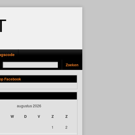
T
ragscode
 op Facebook
augustus 2026
W
D
V
Z
Z
1
2