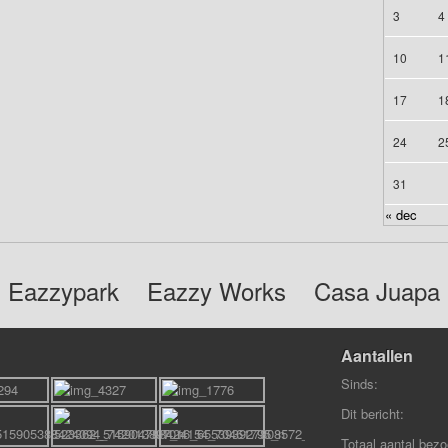
3
4
10
1
17
1
24
2
31
« dec
Eazzypark
Eazzy Works
Casa Juapa
Aantallen
Sinds:
Dit bericht:
Totaal aantal bezo