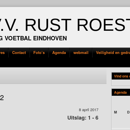
V.V. RUST ROES
G VOETBAL EINDHOVEN
res
Contact
Foto’s
Agenda
webmail
Veiligheid en ged
Vind ons
Agenda
 2
8 april 2017
M
D
Uitslag: 1 - 6