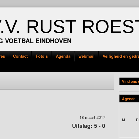
V.V. RUST ROES
G VOETBAL EINDHOVEN
res
Contact
Foto’s
Agenda
webmail
Veiligheid en ged
Vind ons
Agenda
18 maart 2017
M
D
Uitslag: 5 - 0