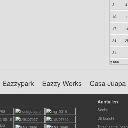
3
4
10
1
17
1
24
2
31
« dec
Eazzypark
Eazzy Works
Casa Juapa
Aantallen
Sinds:
Dit bericht:
Totaal aantal bezo