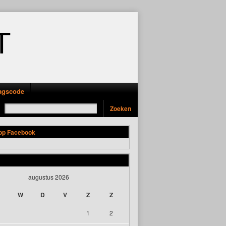
T
ragscode
 op Facebook
augustus 2026
W
D
V
Z
Z
1
2