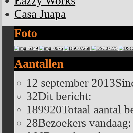
Eazzy Works
Casa Juapa
Foto
Aantallen
12 september 2013
Sin
32
Dit bericht:
189920
Totaal aantal b
28
Bezoekers vandaag: