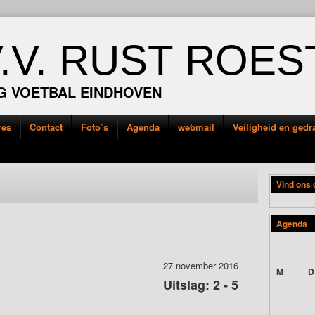
V.V. RUST ROES
G VOETBAL EINDHOVEN
res
Contact
Foto’s
Agenda
webmail
Veiligheid en ged
Vind ons
Agenda
27 november 2016
M
D
Uitslag: 2 - 5