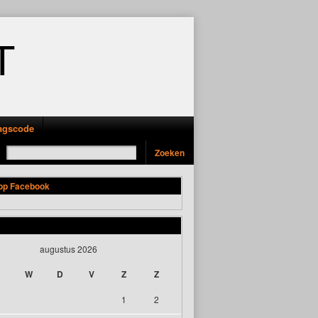
T
ragscode
 op Facebook
augustus 2026
W
D
V
Z
Z
1
2