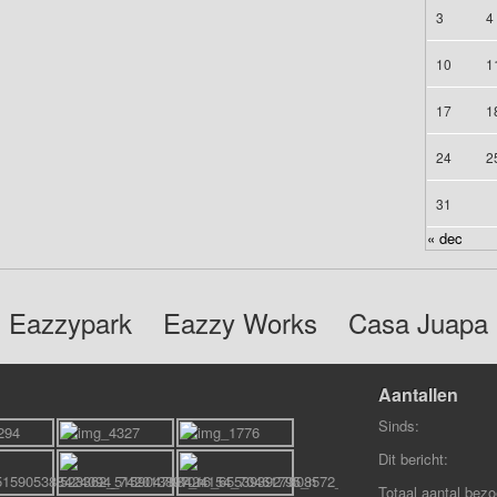
3
4
10
1
17
1
24
2
31
« dec
Eazzypark
Eazzy Works
Casa Juapa
Aantallen
Sinds:
Dit bericht:
Totaal aantal bezo