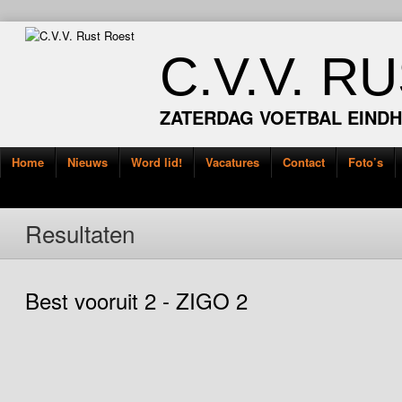
C.V.V. R
ZATERDAG VOETBAL EIND
Home
Nieuws
Word lid!
Vacatures
Contact
Foto’s
Resultaten
Best vooruit 2 - ZIGO 2