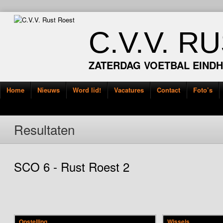
C.V.V. R
ZATERDAG VOETBAL EIND
Home
Nieuws
Word lid!
Vacatures
Contact
Foto’s
Resultaten
SCO 6 - Rust Roest 2
Opstelling
Wissels