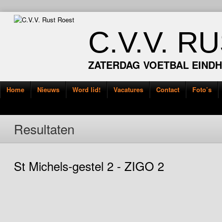
C.V.V. R
ZATERDAG VOETBAL EIND
Home
Nieuws
Word lid!
Vacatures
Contact
Foto’s
Resultaten
St Michels-gestel 2 - ZIGO 2