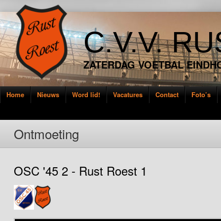
C.V.V. R
ZATERDAG VOETBAL EINDH
Home
Nieuws
Word lid!
Vacatures
Contact
Foto’s
Ontmoeting
OSC '45 2 - Rust Roest 1