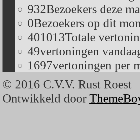
932
Bezoekers deze ma
0
Bezoekers op dit mom
401013
Totale vertoni
49
vertoningen vandaa
1697
vertoningen per 
© 2016 C.V.V. Rust Roest
Ontwikkeld door
ThemeBo