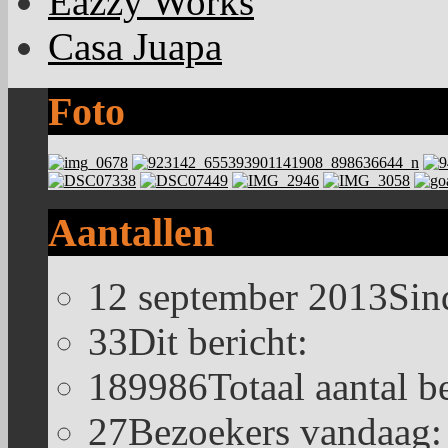
Eazzy Works
Casa Juapa
Foto
Aantallen
12 september 2013
Sin
33
Dit bericht:
189986
Totaal aantal b
27
Bezoekers vandaag: