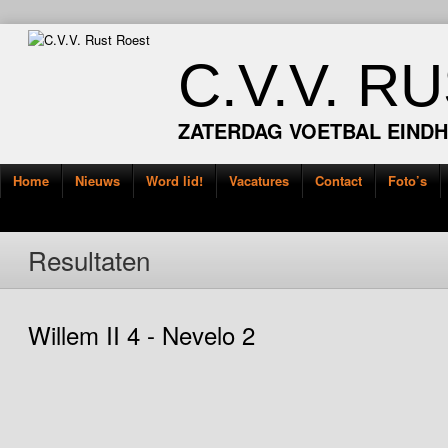
C.V.V. R
ZATERDAG VOETBAL EIND
Home
Nieuws
Word lid!
Vacatures
Contact
Foto’s
Resultaten
Willem II 4 - Nevelo 2