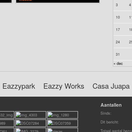
3
4
10
1
17
1
24
2
31
« dec
Eazzypark
Eazzy Works
Casa Juapa
Aantallen
Sinds:
Dit bericht:
Totaal aantal bezo