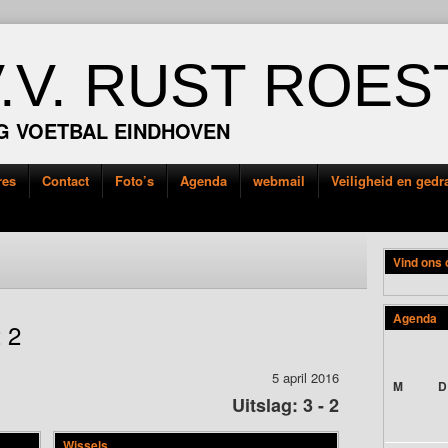
V.V. RUST ROES
G VOETBAL EINDHOVEN
res
Contact
Foto’s
Agenda
webmail
Veiligheid en ged
Vind ons
Agenda
 2
5 april 2016
M
D
Uitslag: 3 - 2
Wissels