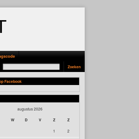
T
ragscode
 op Facebook
augustus 2026
W
D
V
Z
Z
1
2