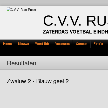
C.V.V. R
ZATERDAG VOETBAL EIND
Home
Nieuws
Word lid!
Vacatures
Contact
Foto’s
Resultaten
Zwaluw 2 - Blauw geel 2