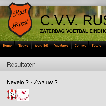
C.V.V. R
ZATERDAG VOETBAL EINDH
Home
Nieuws
Word lid!
Vacatures
Contact
Foto’s
Resultaten
Nevelo 2 - Zwaluw 2