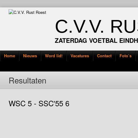
C.V.V. R
ZATERDAG VOETBAL EIND
Home
Nieuws
Word lid!
Vacatures
Contact
Foto’s
Resultaten
WSC 5 - SSC'55 6