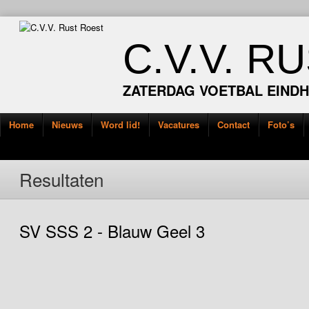
C.V.V. R
ZATERDAG VOETBAL EIND
Home
Nieuws
Word lid!
Vacatures
Contact
Foto’s
Resultaten
SV SSS 2 - Blauw Geel 3