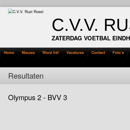
C.V.V. R
ZATERDAG VOETBAL EIND
Home
Nieuws
Word lid!
Vacatures
Contact
Foto’s
Resultaten
Olympus 2 - BVV 3