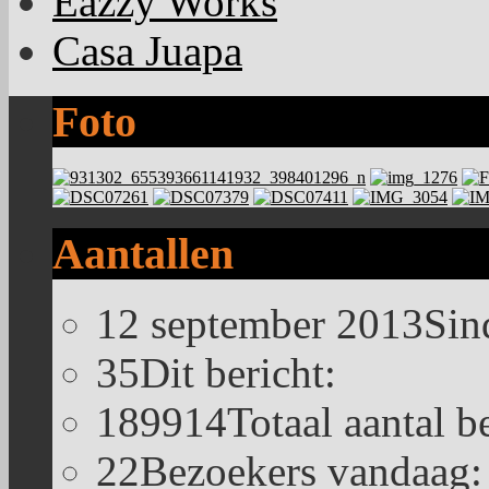
Eazzy Works
Casa Juapa
Foto
Aantallen
12 september 2013
Sin
35
Dit bericht:
189914
Totaal aantal b
22
Bezoekers vandaag: