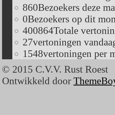
860
Bezoekers deze ma
0
Bezoekers op dit mom
400864
Totale vertoni
27
vertoningen vandaa
1548
vertoningen per 
© 2015 C.V.V. Rust Roest
Ontwikkeld door
ThemeBo