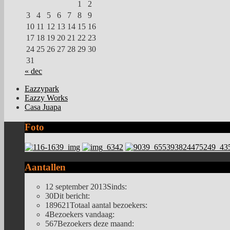
1
2
3
4
5
6
7
8
9
10
11
12
13
14
15
16
17
18
19
20
21
22
23
24
25
26
27
28
29
30
31
« dec
Eazzypark
Eazzy Works
Casa Juapa
Foto
Aantallen
12 september 2013
Sinds:
30
Dit bericht:
189621
Totaal aantal bezoekers:
4
Bezoekers vandaag:
567
Bezoekers deze maand: