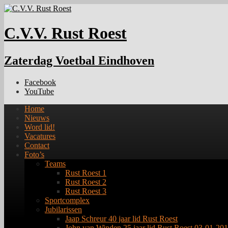
C.V.V. Rust Roest
Zaterdag Voetbal Eindhoven
Facebook
YouTube
Home
Nieuws
Word lid!
Vacatures
Contact
Foto’s
Teams
Rust Roest 1
Rust Roest 2
Rust Roest 3
Sportcomplex
Jubilarissen
Jaap Schreur 40 jaar lid Rust Roest
John van Winden 25 jaar lid Rust Roest 03-01-20