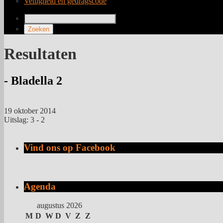
Veiligheid en gedragscode
Resultaten
- Bladella 2
19 oktober 2014
Uitslag: 3 - 2
Vind ons op Facebook
Agenda
augustus 2026
M
D
W
D
V
Z
Z