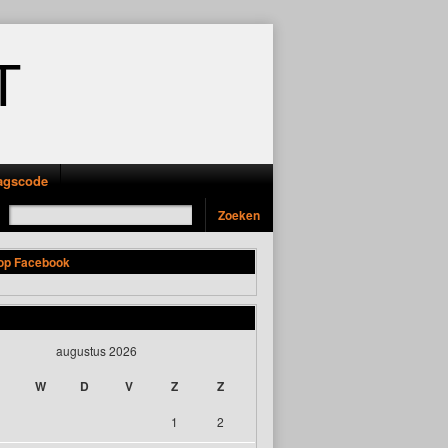
T
ragscode
 op Facebook
augustus 2026
W
D
V
Z
Z
1
2