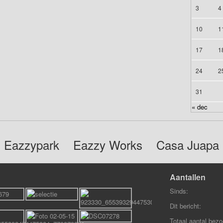
3
4
10
1
17
1
24
2
31
« dec
Eazzypark
Eazzy Works
Casa Juapa
Aantallen
Sinds:
Dit bericht:
Totaal aantal bezo