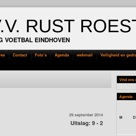
V.V. RUST ROES
G VOETBAL EINDHOVEN
res
Contact
Foto’s
Agenda
webmail
Veiligheid en ged
Vind ons
Agenda
29 september 2014
M
D
Uitslag: 9 - 2