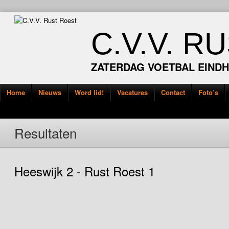
C.V.V. R
ZATERDAG VOETBAL EIND
Home
Nieuws
Word lid!
Vacatures
Contact
Foto’s
Resultaten
Heeswijk 2 - Rust Roest 1